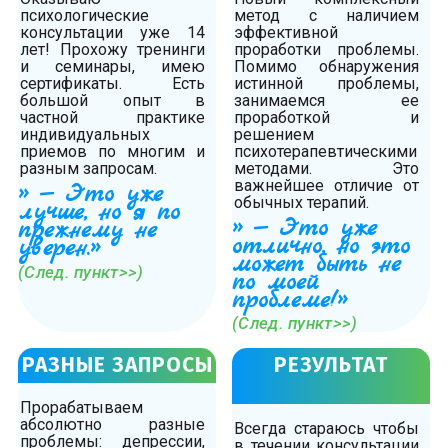
психологические
метод с наличием
консультации уже 14
эффективной
лет! Прохожу тренинги
проработки проблемы.
и семинары, имею
Помимо обнаружения
сертификаты. Есть
истинной проблемы,
большой опыт в
занимаемся ее
частной практике
проработкой и
индивидуальных
решением
приемов по многим и
психотерапевтическими
разным запросам.
методами. Это
важнейшее отличие от
» — Это уже
обычных терапий.
лучше, но я по
» — Это уже
прежнему не
отлично, но это
уверен.»
может быть не
(След. пункт>>)
по моей
проблеме!»
(След. пункт>>)
РАЗНЫЕ ЗАПРОСЫ
РЕЗУЛЬТАТ
Прорабатываем
абсолютно разные
Всегда стараюсь чтобы
проблемы: депрессии,
в течении консультации