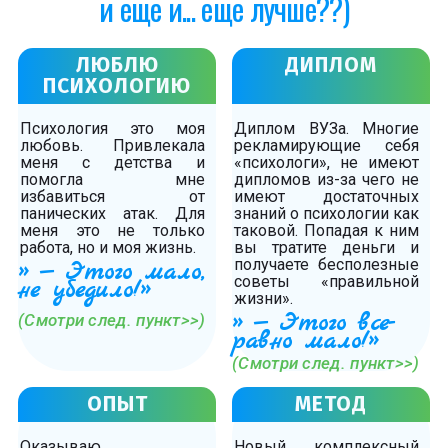
и еще и... еще лучше??)
ЛЮБЛЮ
ДИПЛОМ
ПСИХОЛОГИЮ
Психология это моя
Диплом ВУЗа. Многие
любовь. Привлекала
рекламирующие себя
меня с детства и
«психологи», не имеют
помогла мне
дипломов из-за чего не
избавиться от
имеют достаточных
панических атак. Для
знаний о психологии как
меня это не только
таковой. Попадая к ним
работа, но и моя жизнь.
вы тратите деньги и
получаете бесполезные
» — Этого мало,
советы «правильной
не убедило!»
жизни».
» — Этого все-
(Смотри след. пункт>>)
равно мало!»
(Смотри след. пункт>>)
ОПЫТ
МЕТОД
Оказываю
Новый комплексный