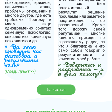
психотравмы, кризисы,
у вас был
панические атаки,
положительный
проблемы отношений и
результат: решение
многое другое, где есть
проблемы или заметное
проблема. Поэтому в
продвижение в ее
моем лице
разрешении! Кроме
одновременно сочетаю
того дорожу своей
семейную психологию,
репутацией — многие
сексологию, кризисную
клиенты приходят по
психологию и др.
сарафанному радио, за
» -Да, знаю,
что я благодарна, и что
проведут час
само собой говорит о
результативности и
разговора, а
качестве моей работе.
результата
ноль.»
» -Доверьтесь и
раскройтесь — и
(След. пункт>>)
я Вам помогу!»
Записаться