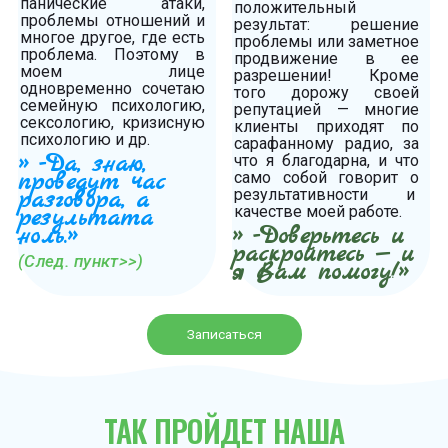
панические атаки,
положительный
проблемы отношений и
результат: решение
многое другое, где есть
проблемы или заметное
проблема. Поэтому в
продвижение в ее
моем лице
разрешении! Кроме
одновременно сочетаю
того дорожу своей
семейную психологию,
репутацией — многие
сексологию, кризисную
клиенты приходят по
психологию и др.
сарафанному радио, за
» -Да, знаю,
что я благодарна, и что
проведут час
само собой говорит о
результативности и
разговора, а
качестве моей работе.
результата
ноль.»
» -Доверьтесь и
раскройтесь — и
(След. пункт>>)
я Вам помогу!»
Записаться
ТАК ПРОЙДЕТ НАША