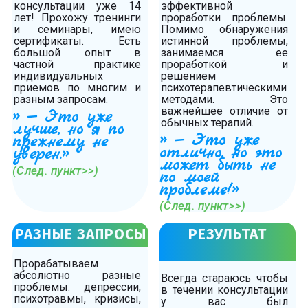
консультации уже 14
эффективной
лет! Прохожу тренинги
проработки проблемы.
и семинары, имею
Помимо обнаружения
сертификаты. Есть
истинной проблемы,
большой опыт в
занимаемся ее
частной практике
проработкой и
индивидуальных
решением
приемов по многим и
психотерапевтическими
разным запросам.
методами. Это
важнейшее отличие от
» — Это уже
обычных терапий.
лучше, но я по
» — Это уже
прежнему не
отлично, но это
уверен.»
может быть не
(След. пункт>>)
по моей
проблеме!»
(След. пункт>>)
РАЗНЫЕ ЗАПРОСЫ
РЕЗУЛЬТАТ
Прорабатываем
абсолютно разные
Всегда стараюсь чтобы
проблемы: депрессии,
в течении консультации
психотравмы, кризисы,
у вас был