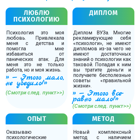
ЛЮБЛЮ
ДИПЛОМ
ПСИХОЛОГИЮ
Психология это моя
Диплом ВУЗа. Многие
любовь. Привлекала
рекламирующие себя
меня с детства и
«психологи», не имеют
помогла мне
дипломов из-за чего не
избавиться от
имеют достаточных
панических атак. Для
знаний о психологии как
меня это не только
таковой. Попадая к ним
работа, но и моя жизнь.
вы тратите деньги и
получаете бесполезные
» — Этого мало,
советы «правильной
не убедило!»
жизни».
» — Этого все-
(Смотри след. пункт>>)
равно мало!»
(Смотри след. пункт>>)
ОПЫТ
МЕТОД
Оказываю
Новый комплексный
психологические
метод с наличием